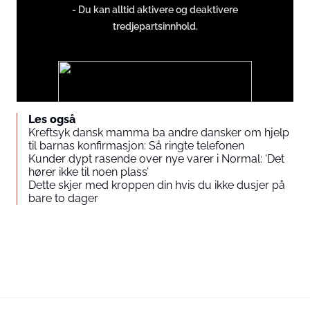
- Du kan alltid aktivere og deaktivere
iFrames
tredjepartsinnhold.
except
Google
Ads
Les også
Kreftsyk dansk mamma ba andre dansker om hjelp
til barnas konfirmasjon: Så ringte telefonen
Du godtar å vise eksternt tredjepartsinnhold. Personopplysninger
Kunder dypt rasende over nye varer i Normal: ‘Det
kan bli sendt til leverandøren av innholdet og andre
hører ikke til noen plass’
tredjepartstjenester.
Dette skjer med kroppen din hvis du ikke dusjer på
bare to dager
External content
Read more about in our
Privacy statement