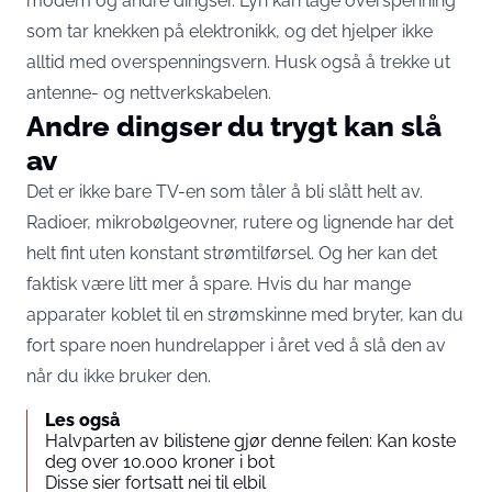
modem og andre dingser. Lyn kan lage overspenning
som tar knekken på elektronikk, og det hjelper ikke
alltid med overspenningsvern. Husk også å trekke ut
antenne- og nettverkskabelen.
Andre dingser du trygt kan slå
av
Det er ikke bare TV-en som tåler å bli slått helt av.
Radioer, mikrobølgeovner, rutere og lignende har det
helt fint uten konstant strømtilførsel. Og her kan det
faktisk være litt mer å spare. Hvis du har mange
apparater koblet til en strømskinne med bryter, kan du
fort spare noen hundrelapper i året ved å slå den av
når du ikke bruker den.
Les også
Halvparten av bilistene gjør denne feilen: Kan koste
deg over 10.000 kroner i bot
Disse sier fortsatt nei til elbil