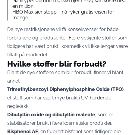
Nå kryper den inn i norske hjem – og kan koste deg
en million
HBO Max sier stopp – nå ryker gratisreisen for
mange
De nye restriksjonene vil få konsekvenser for både
forbrukere og produsenter. Flere velkjente stoffer som
tidligere har vært brukt i kosmetikk vil ikke lenger være
tillatt på markedet.
Hvilke stoffer blir forbudt?
Blant de nye stoffene som blir forbudt, finner vi blant
annet:
Trimethylbenzoyl Diphenylphosphine Oxide (TPO)
,
et stoff som har vært mye brukt i UV-herdende
neglelakk.
Dibutyltin oxide og dibutyltin maleate
, som er
stabilisatorer brukt i flere kosmetiske produkter.
Bisphenol AF
, en fluorert bisfenol som tidligere ble