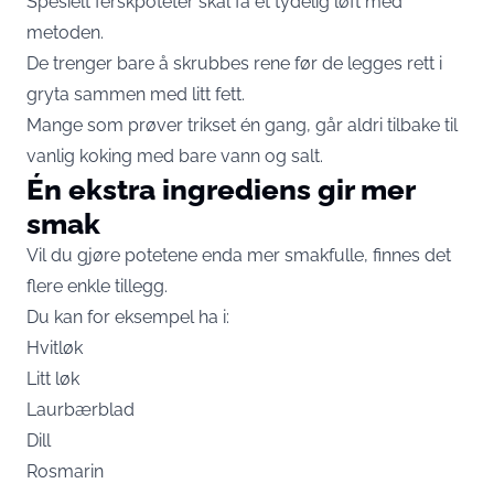
Spesielt ferskpoteter skal få et tydelig løft med
metoden.
De trenger bare å skrubbes rene før de legges rett i
gryta sammen med litt fett.
Mange som prøver trikset én gang, går aldri tilbake til
vanlig koking med bare vann og salt.
Én ekstra ingrediens gir mer
smak
Vil du gjøre potetene enda mer smakfulle, finnes det
flere enkle tillegg.
Du kan for eksempel ha i:
Hvitløk
Litt løk
Laurbærblad
Dill
Rosmarin