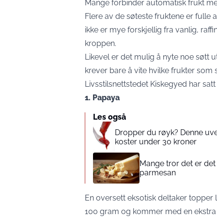
Mange forbinder automatisk frukt med 
Flere av de søteste fruktene er fulle
ikke er mye forskjellig fra vanlig, raf
kroppen.
Likevel er det mulig å nyte noe søtt
krever bare å vite hvilke frukter so
Livsstilsnettstedet
Kiskegyed
har satt
1. Papaya
Les også
Dropper du røyk? Denne uve
koster under 30 kroner
Mange tror det er det
parmesan
En oversett eksotisk deltaker topper 
100 gram og kommer med en ekstra b