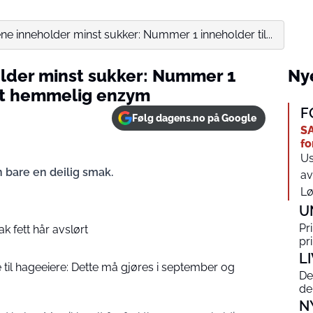
ene inneholder minst sukker: Nummer 1 inneholder til...
older minst sukker: Nummer 1
Nye
 et hemmelig enzym
F
Følg dagens.no på Google
SA
fo
Us
 bare en deilig smak.
av
Lø
U
Pr
 fett hår avslørt
pr
L
 til hageeiere: Dette må gjøres i september og
De
de
N