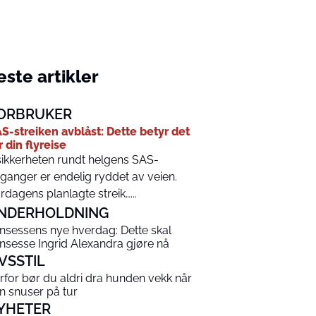
ste artikler
ORBRUKER
S-streiken avblåst: Dette betyr det
r din flyreise
ikkerheten rundt helgens SAS-
ganger er endelig ryddet av veien.
rdagens planlagte streik…...
NDERHOLDNING
insessens nye hverdag: Dette skal
insesse Ingrid Alexandra gjøre nå
IVSSTIL
rfor bør du aldri dra hunden vekk når
n snuser på tur
YHETER