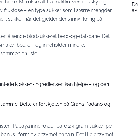
helse. Men ikke alt fra fruktkurven er uskyldig.
De
 av fruktose – en type sukker som i større mengder
av
finert sukker når det gjelder dens innvirkning på
 uten å sende blodsukkeret berg-og-dal-bane. Det
m smaker bedre – og inneholder mindre.
 sammen en liste.
ntede kjøkken-ingrediensen kan hjelpe – og den
 samme: Dette er forskjellen på Grana Padano og
listen. Papaya inneholder bare 2,4 gram sukker per
onus i form av enzymet papain. Det lille enzymet