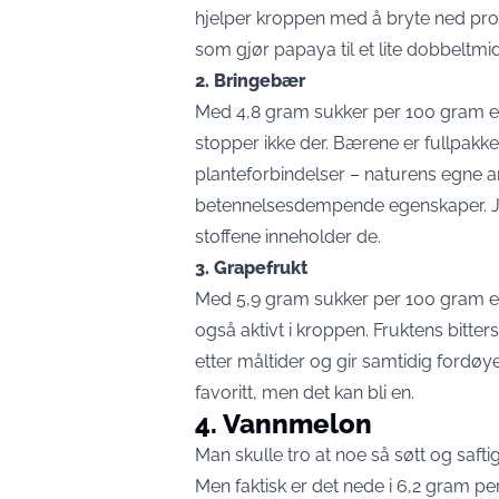
hjelper kroppen med å bryte ned pro
som gjør papaya til et lite dobbeltmi
2. Bringebær
Med 4,8 gram sukker per 100 gram er
stopper ikke der. Bærene er fullpak
planteforbindelser – naturens egne a
betennelsesdempende egenskaper. Jo
stoffene inneholder de.
3. Grapefrukt
Med 5,9 gram sukker per 100 gram er 
også aktivt i kroppen. Fruktens bitters
etter måltider og gir samtidig fordøyels
favoritt, men det kan bli en.
4. Vannmelon
Man skulle tro at noe så søtt og saf
Men faktisk er det nede i 6,2 gram per