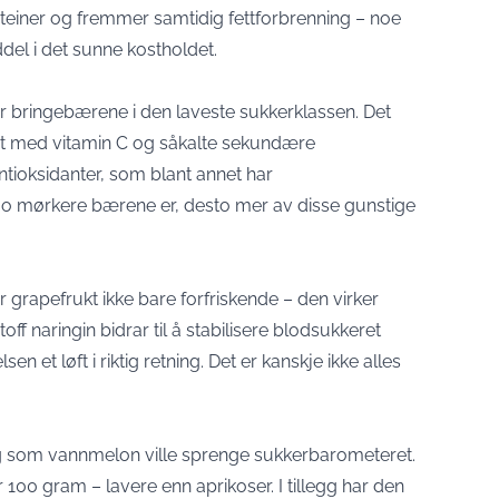
teiner og fremmer samtidig fettforbrenning – noe
ddel i det sunne kostholdet.
 bringebærene i den laveste sukkerklassen. Det
ket med vitamin C og såkalte sekundære
ntioksidanter, som blant annet har
 mørkere bærene er, desto mer av disse gunstige
grapefrukt ikke bare forfriskende – den virker
toff naringin bidrar til å stabilisere blodsukkeret
en et løft i riktig retning. Det er kanskje ikke alles
tig som vannmelon ville sprenge sukkerbarometeret.
 100 gram – lavere enn aprikoser. I tillegg har den