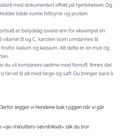
ksidant med dokumentert effekt på hjertehelsen. Og
neholder både sunne fettsyrer og protein.
ortsatt er betydelig lavere enn for eksempel en
å vitamin B og C, karoten (som omdannes til
fosfor, kalium og kalsium. Alt dette er en myk og
ten.
hvis du vil kombinere sødme med fornuft, finnes det
 si farvel til alt med farge og saft. Du trenger bare å
Derfor legger vi hendene bak ryggen når vi går
e «90-minutters-søvntrikset» slik du tror