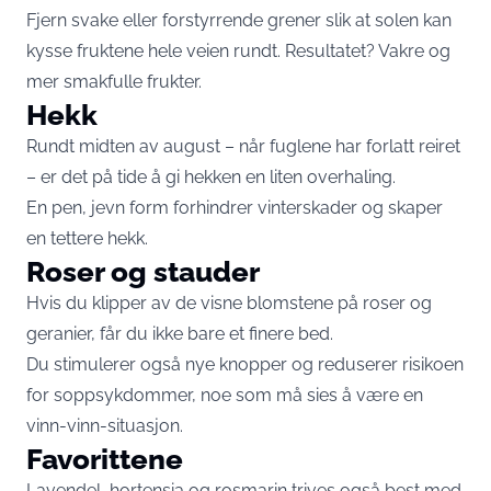
Fjern svake eller forstyrrende grener slik at solen kan
kysse fruktene hele veien rundt. Resultatet? Vakre og
mer smakfulle frukter.
Hekk
Rundt midten av august – når fuglene har forlatt reiret
– er det på tide å gi hekken en liten overhaling.
En pen, jevn form forhindrer vinterskader og skaper
en tettere hekk.
Roser og stauder
Hvis du klipper av de visne blomstene på roser og
geranier, får du ikke bare et finere bed.
Du stimulerer også nye knopper og reduserer risikoen
for soppsykdommer, noe som må sies å være en
vinn-vinn-situasjon.
Favorittene
Lavendel, hortensia og rosmarin trives også best med