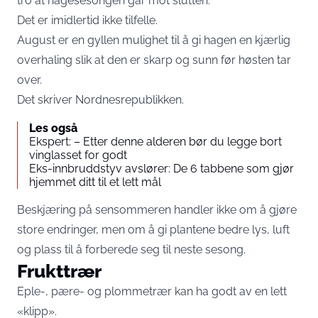
tro at hagesesongen går mot slutten.
Det er imidlertid ikke tilfelle.
August er en gyllen mulighet til å gi hagen en kjærlig
overhaling slik at den er skarp og sunn før høsten tar
over.
Det skriver
Nordnesrepublikken
.
Les også
Ekspert: – Etter denne alderen bør du legge bort
vinglasset for godt
Eks-innbruddstyv avslører: De 6 tabbene som gjør
hjemmet ditt til et lett mål
Beskjæring på sensommeren handler ikke om å gjøre
store endringer, men om å gi plantene bedre lys, luft
og plass til å forberede seg til neste sesong.
Frukttrær
Eple-, pære- og plommetrær kan ha godt av en lett
«klipp».