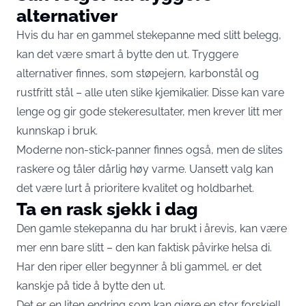
alternativer
Hvis du har en gammel stekepanne med slitt belegg,
kan det være smart å bytte den ut. Tryggere
alternativer finnes, som støpejern, karbonstål og
rustfritt stål – alle uten slike kjemikalier. Disse kan vare
lenge og gir gode stekeresultater, men krever litt mer
kunnskap i bruk.
Moderne non-stick-panner finnes også, men de slites
raskere og tåler dårlig høy varme. Uansett valg kan
det være lurt å prioritere kvalitet og holdbarhet.
Ta en rask sjekk i dag
Den gamle stekepanna du har brukt i årevis, kan være
mer enn bare slitt – den kan faktisk påvirke helsa di.
Har den riper eller begynner å bli gammel, er det
kanskje på tide å bytte den ut.
Det er en liten endring som kan gjøre en stor forskjell.