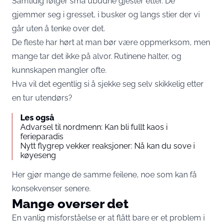
Samtidig følger små ubudne gjester etter. De
gjemmer seg i gresset, i busker og langs stier der vi
går uten å tenke over det.
De fleste har hørt at man bør være oppmerksom, men
mange tar det ikke på alvor. Rutinene halter, og
kunnskapen mangler ofte.
Hva vil det egentlig si å sjekke seg selv skikkelig etter
en tur utendørs?
Les også
Advarsel til nordmenn: Kan bli fullt kaos i
ferieparadis
Nytt flygrep vekker reaksjoner: Nå kan du sove i
køyeseng
Her gjør mange de samme feilene, noe som kan få
konsekvenser senere.
Mange overser det
En vanlig misforståelse er at flått bare er et problem i