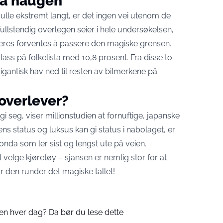
på haugen
rulle ekstremt langt, er det ingen vei utenom de
fullstendig overlegen seier i hele undersøkelsen,
 deres forventes å passere den magiske grensen.
ass på folkelista med 10,8 prosent. Fra disse to
igantisk hav ned til resten av bilmerkene på
 overlever?
gi seg, viser millionstudien at fornuftige, japanske
s status og luksus kan gi status i nabolaget, er
nda som ler sist og lengst ute på veien.
 velge kjøretøy – sjansen er nemlig stor for at
 den runder det magiske tallet!
ren hver dag? Da bør du lese dette