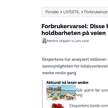
Forside
LIVSSTIL
Forbrukervars
Forbrukervarsel: Disse 
holdbarheten på veien
Martine Skipper
•
11. juni 2026
Ekspertene har analysert millioner
sannsynligheten for totaloverlevels
merke neste gang
Akkurat nå leser andre
Slår alarm før som
seg
Ekspertens beste som