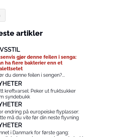
n
ste artikler
IVSSTIL
senvis gjør denne feilen i senga:
n ha flere bakterier enn et
alettsetet
ør du denne feilen i sengen?...
YHETER
tt kreftvarsel: Peker ut fruktsukker
m syndebukk
YHETER
or endring på europeiske flyplasser:
tte må du vite før din neste flyvning
YHETER
nnet i Danmark for første gang: