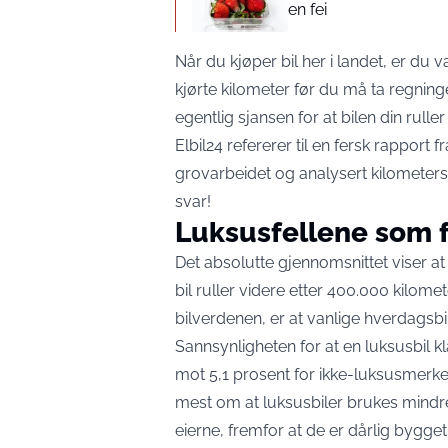
en fei
Når du kjøper bil her i landet, er du v
kjørte kilometer før du må ta regning
egentlig sjansen for at bilen din rul
Elbil24
refererer til en fersk rapport 
grovarbeidet og analysert kilometerst
svar!
Luksusfellene som fe
Det absolutte gjennomsnittet viser at
bil ruller videre etter 400.000 kilome
bilverdenen, er at vanlige hverdagsb
Sannsynligheten for at en luksusbil k
mot 5,1 prosent for ikke-luksusmerker
mest om at luksusbiler brukes mindre 
eierne, fremfor at de er dårlig bygget