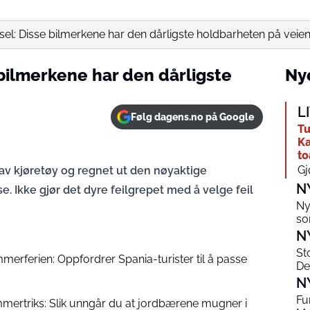
el: Disse bilmerkene har den dårligste holdbarheten på veie
bilmerkene har den dårligste
Nye
L
Følg dagens.no på Google
Tu
Ka
to
Gj
 av kjøretøy og regnet ut den nøyaktige
N
e. Ikke gjør det dyre feilgrepet med å velge feil
Ny
so
N
St
merferien: Oppfordrer Spania-turister til å passe
De
N
Fu
mertriks: Slik unngår du at jordbærene mugner i