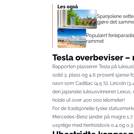
Les også
Spanjolene sette
gjøre det samm
Populært ferieparadis
rammet
Tesla overbeviser –
Rapporten plasserer Tesla på luksusli
solid 3. plass og 4,6 prosent sjanse 
navn som Cadillac (4,5 %), Lincoln (3,
den japanske luksusvinneren Lexus, der
holde ut over 400 000 kilometer!
For de tradisjonelle tyske statusmerk
Mercedes-Benz lander på magre 1,7 
usynlige med henholdsvis 0,4 og 0,3