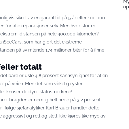
My
op
anligvis sikret av en garantitid på 5 år eller 100.000
en for alle reparasjoner selv. Men hvor stor er
ler ekstrem-distansen på hele 400.000 kilometer?
fra iSeeCars, som har gjort det ekstreme
anden på svimlende 174 millioner biler for å finne
iler totalt
 det bare er usle 4,8 prosent sannsynlighet for at en
ter på veien. Men det som virkelig ryster
iler knuser de dyre statusmerkene!
larer bragden er nemlig helt nede på 3,2 prosent,
. Ifølge sjefanalytiker Karl Brauer handler dette
aggressivt og rett og slett ikke kjøres like mye av
.