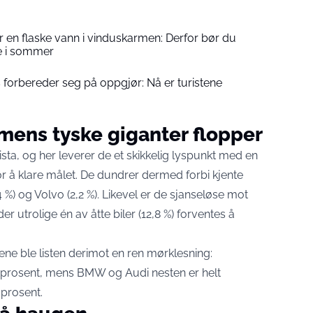
r en flaske vann i vinduskarmen: Derfor bør du
e i sommer
 forbereder seg på oppgjør: Nå er turistene
 mens tyske giganter flopper
sta, og her leverer de et skikkelig lyspunkt med en
for å klare målet. De dundrer dermed forbi kjente
4 %) og Volvo (2,2 %). Likevel er de sjanseløse mot
 utrolige én av åtte biler (12,8 %) forventes å
ene ble listen derimot en ren mørklesning:
prosent, mens BMW og Audi nesten er helt
 prosent.