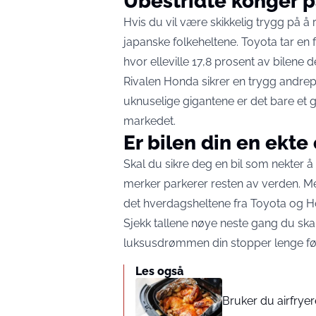
Ubestridte konger 
Hvis du vil være skikkelig trygg på å 
japanske folkeheltene. Toyota tar en 
hvor elleville 17,8 prosent av bilene
Rivalen Honda sikrer en trygg andrepl
uknuselige gigantene er det bare et g
markedet.
Er bilen din en ekte
Skal du sikre deg en bil som nekter å 
merker parkerer resten av verden. Men
det hverdagsheltene fra Toyota og Ho
Sjekk tallene nøye neste gang du skal
luksusdrømmen din stopper lenge før
Les også
Bruker du airfrye