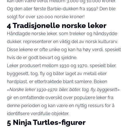
kan den være verdt mellom 3.000 og 10.000 kroner.
Og den aller første Barbie-dukken fra 1959? Den ble
solgt for over 120.000 norske kroner!
4 Tradisjonelle norske leker
Håndlagde norske leker, som treleker og håndsydde
dukker, representerer en viktig del av norsk kulturarv.
Disse lekene er ofte unike og kan ha høy verdi, spesielt
hvis de er godt bevart og sjeldne.
Leker produsert mellom 1930 og 1970, spesielt biler,
byggesett, tog, fly og båter laget av metall eller
hardplast, er ettertraktede blant samlere. Boken
«Norske leker 1930-1970: biler, båter, tog, fly, byggesett»
gir en omfattende oversikt over populære leker fra
denne perioden og kan være en nyttig ressurs for å
identifisere verdifulle objekter.
5 Ninja Turtles-figurer