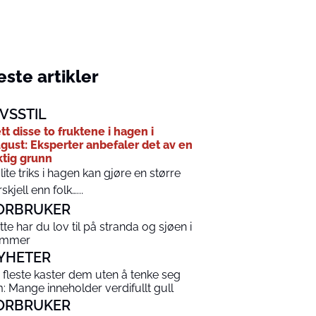
ste artikler
IVSSTIL
tt disse to fruktene i hagen i
gust: Eksperter anbefaler det av en
ktig grunn
 lite triks i hagen kan gjøre en større
rskjell enn folk…...
ORBRUKER
tte har du lov til på stranda og sjøen i
ommer
YHETER
 fleste kaster dem uten å tenke seg
: Mange inneholder verdifullt gull
ORBRUKER