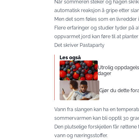
Når sommeren steker og hagen skrike
automatisk reaksjon å gripe etter sla
Men det som føles som en livredder i
Flere erfaringer og studier tyder på 
oppvarmet jord kan føre til at planter
Det skriver
Pastaparty
Les også
Utrolig oppdagels
dager
Gjør du dette for
Vann fra slangen kan ha en temperat
sommervarmen kan bli opptil 30 grad
Den plutselige forskjellen får røttene
vann og næringsstoffer.