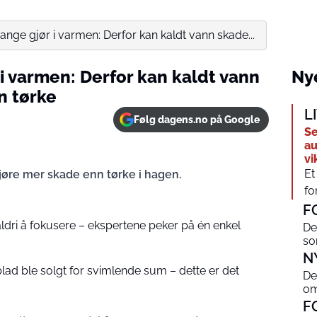
nge gjør i varmen: Derfor kan kaldt vann skade...
i varmen: Derfor kan kaldt vann
Nye
n tørke
L
Følg dagens.no på Google
Se
au
vi
Et
jøre mer skade enn tørke i hagen.
fo
F
aldri å fokusere – ekspertene peker på én enkel
De
s
N
d ble solgt for svimlende sum – dette er det
De
om
F