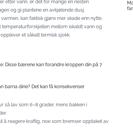
r etter vann, er det for mange en nesten
Ma
fa
ngen og gi plantene en avkjølende dusj.
 varmen, kan faktisk gjøre mer skade enn nytte.
at temperaturforskjellen mellom iskaldt vann og
 opplever et såkalt termisk sjokk.
e: Disse bærene kan forandre kroppen din på 7
an barna dine? Det kan få konsekvenser
ur så lav som 6–8 grader, mens bakken i
er.
 til å reagere kraftig, noe som bremser opptaket av