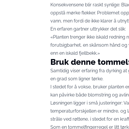
Konsekvensene blir raskt synlige: Bl
oppstå mørke flekker. Problemet opp
vann, men fordi de ikke klarer å utnyt
En erfaren gartner uttrykker det slik:
«Planten trenger ikke iskald redning 
forutsigbarhet, en skånsom hånd og
enn en iskald fjellbekk.»
Bruk denne tommel
Samtidig viser erfaring fra dyrking at
en grad som ligner tørke.
I stedet for å vokse, bruker planten e
kan påvirke både blomstring og avlin
Løsningen ligger i små justeringer: 
temperaturforskjellen er mindre, og l
stråle ved røttene, i stedet for en kra
Som en tommelfingerregel er litt tør