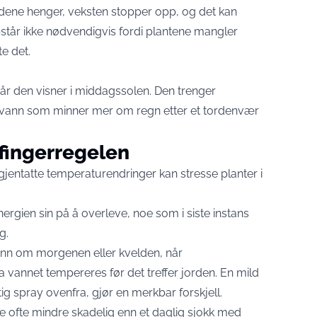
adene henger, veksten stopper opp, og det kan
står ikke nødvendigvis fordi plantene mangler
te det.
når den visner i middagssolen. Den trenger
 vann som minner mer om regn etter et tordenvær
fingerregelen
 gjentatte temperaturendringer kan stresse planter i
nergien sin på å overleve, noe som i siste instans
g.
Vann om morgenen eller kvelden, når
a vannet tempereres før det treffer jorden. En mild
ftig spray ovenfra, gjør en merkbar forskjell.
ke ofte mindre skadelig enn et daglig sjokk med