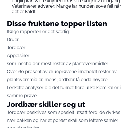
daglig kan være knyttet til raskere kognitiv nedgang
Veterinærer advarer: Mange lar hunden sove feil når
det er kaldt
Disse fruktene topper listen
Ifølge rapporten er det særlig:
Druer
Jordbær
Appelsiner
som inneholder mest rester av plantevernmidler.
Over 60 prosent av drueprøvene inneholdt rester av
plantevernmidler, mens jordbær lå enda høyere.
I enkelte analyser ble det funnet flere ulike kjemikalier i
samme prøve.
Jordbær skiller seg ut
Jordbær beskrives som spesielt utsatt fordi de dyrkes
nær bakken og har et porøst skall som lettere samler