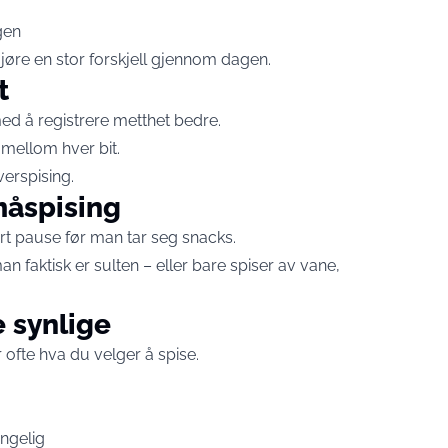
gen
gjøre en stor forskjell gjennom dagen.
t
ed å registrere metthet bedre.
n mellom hver bit.
verspising.
måspising
rt pause før man tar seg snacks.
n faktisk er sulten – eller bare spiser av vane,
 synlige
 ofte hva du velger å spise.
engelig