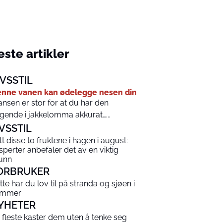
ste artikler
IVSSTIL
nne vanen kan ødelegge nesen din
ansen er stor for at du har den
ggende i jakkelomma akkurat…...
IVSSTIL
tt disse to fruktene i hagen i august:
sperter anbefaler det av en viktig
unn
ORBRUKER
tte har du lov til på stranda og sjøen i
ommer
YHETER
 fleste kaster dem uten å tenke seg