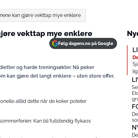
nene kan gjøre vekttap mye enklere
jøre vekttap mye enklere
Nye
Følg dagens.no på Google
L
De
Sj
dietter og harde treningsøkter. Nå peker
li
 kan gjøre det langt enklere – uten store offer.
L
Se
Ek
gr
jonelle alltid dette når de koker poteter
F
De
s
sommerferien: Kan bli fullstendig flykaos
N
De