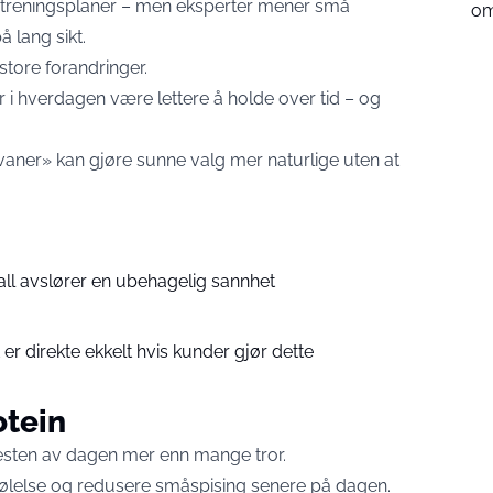
 treningsplaner – men eksperter mener små
om
 lang sikt.
 store forandringer.
r i hverdagen være lettere å holde over tid – og
vaner» kan gjøre sunne valg mer naturlige uten at
all avslører en ubehagelig sannhet
 er direkte ekkelt hvis kunder gjør dette
otein
 resten av dagen mer enn mange tror.
følelse og redusere småspising senere på dagen.