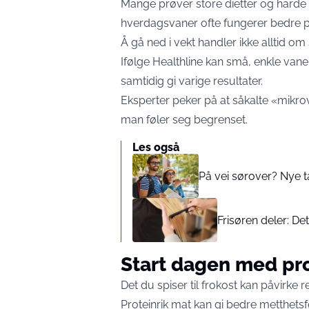
Mange prøver store dietter og harde
hverdagsvaner ofte fungerer bedre på
Å gå ned i vekt handler ikke alltid om
Ifølge Healthline kan små, enkle vane
samtidig gi varige resultater.
Eksperter peker på at såkalte «mikro
man føler seg begrenset.
Les også
På vei sørover? Nye t
Frisøren deler: Det
Start dagen med pr
Det du spiser til frokost kan påvirke
Proteinrik mat kan gi bedre metthets