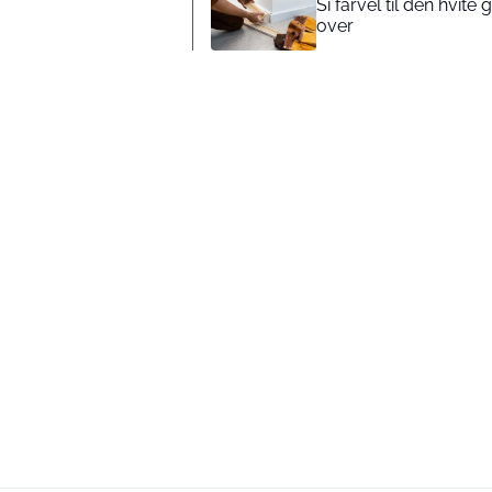
Si farvel til den hvite 
over