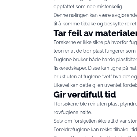
oppfattet som noe mistenkelig.
Denne nølingen kan være avgjørende. 
til å komme tilbake og beskytte reiret s
Tar feil av material
Forskerne er ikke sikre på hvorfor fug
teori er at de tror plast fungerer som 
Fuglene bruker både harde plastbiter
fiskeredskaper. Disse kan ligne på na
brukt uten at fuglene “vet” hva det ege
Likevel kan dette gi en uventet forde
Gir verdifull tid
I forsøkene ble reir uten plast plyndret
rovfuglene nølte.
Selv om forskjellen ikke alltid var st
Foreldrefuglene kan rekke tilbake i ti