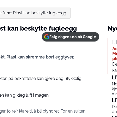
 funn: Plast kan beskytte fugleegg
st kan beskytte fugleegg
Nye
Følg dagens.no på Google
L
Ad
Me
ekt. Plast kan skremme bort eggtyver.
pl
De
ka
L
kten på bekreftelse kan gjøre deg ulykkelig
Ne
kj
me
en kan gi deg luft i magen
L
De
 to reir klare til å bli plyndret. For en sulten
du