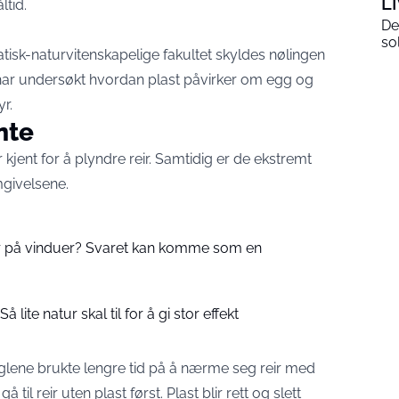
L
ltid.
De
so
tisk-naturvitenskapelige fakultet skyldes nølingen
e har undersøkt hvordan plast påvirker om egg og
r.
nte
kjent for å plyndre reir. Samtidig er de ekstremt
omgivelsene.
r på vinduer? Svaret kan komme som en
Så lite natur skal til for å gi stor effekt
glene brukte lengre tid på å nærme seg reir med
til reir uten plast først. Plast blir rett og slett