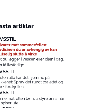
ste artikler
IVSSTIL
varer mot sommerfellen:
disinen du er avhengig av kan
utselig slutte å virke
t du legger i vesken eller bilen i dag,
n få livsfarlige…...
IVSSTIL
sten alle har det hjemme på
økkenet: Spray det rundt toalettet og
rk forskjellen
IVSSTIL
nne matretten bør du styre unna når
 spiser ute