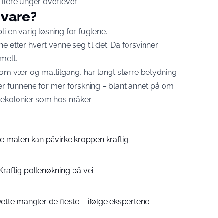
 flere unger overlever.
 vare?
 bli en varig løsning for fuglene.
lene etter hvert venne seg til det. Da forsvinner
melt.
som vær og mattilgang, har langt større betydning
ner funnene for mer forskning – blant annet på om
glekolonier som hos måker.
e maten kan påvirke kroppen kraftig
 Kraftig pollenøkning på vei
tte mangler de fleste – ifølge ekspertene