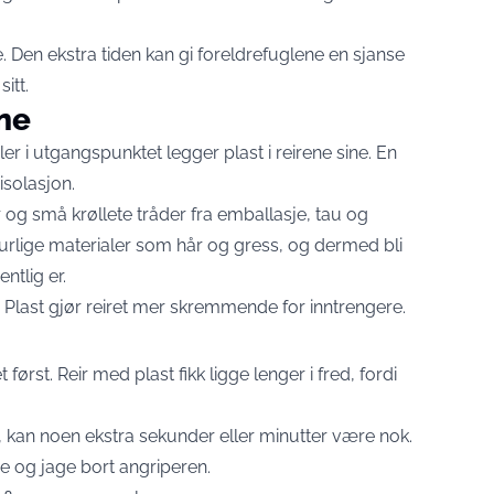
Den ekstra tiden kan gi foreldrefuglene en sjanse
itt.
ene
ler i utgangspunktet legger plast i reirene sine. En
isolasjon.
 og små krøllete tråder fra emballasje, tau og
turlige materialer som hår og gress, og dermed bli
ntlig er.
l: Plast gjør reiret mer skremmende for inntrengere.
 først. Reir med plast fikk ligge lenger i fred, fordi
or, kan noen ekstra sekunder eller minutter være nok.
de og jage bort angriperen.