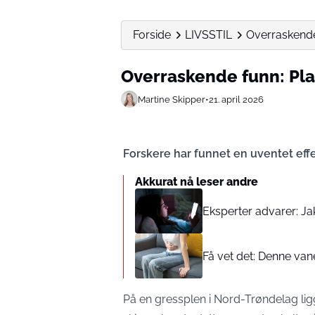
Forside
LIVSSTIL
Overraskende
Overraskende funn: Pla
Martine Skipper
•
21. april 2026
Forskere har funnet en uventet eff
Akkurat nå leser andre
Eksperter advarer: Ja
Få vet det: Denne van
På en gressplen i Nord-Trøndelag ligger