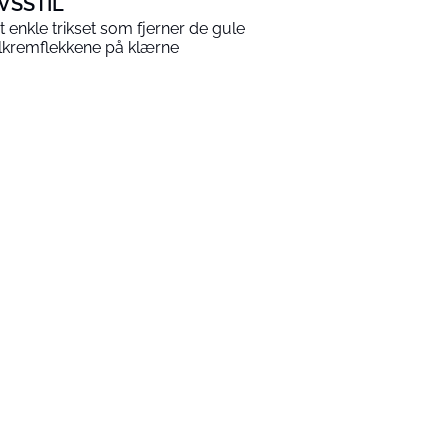
IVSSTIL
t enkle trikset som fjerner de gule
lkremflekkene på klærne