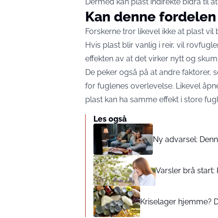
Dermed kan plast indirekte bidra til at
Kan denne fordelen
Forskerne tror likevel ikke at plast vil
Hvis plast blir vanlig i reir, vil rovfug
effekten av at det virker nytt og skum
De peker også på at andre faktorer, 
for fuglenes overlevelse. Likevel åp
plast kan ha samme effekt i store fu
Les også
Ny advarsel: Denn
Varsler brå start:
Kriselager hjemme? De