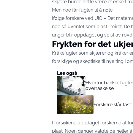
skjære burde dette være et enkelt må
Men noe får fuglen til å nøle.
Ifølge forskere ved UiO – Det matema
noe så uventet som plast i reiret. D
unger blir oppdaget og spist av rovdy
Frykten for det ukje
Kråkefugler som skjærer og kråker er 
forsiktige og skeptiske til nye ting i 
Les også
Hvorfor banker fugle
overraskelse
Forskere slår fast: 
I forsøkene oppdaget forskerne at fu
plast. Noen ganger valgte de heller å gå 