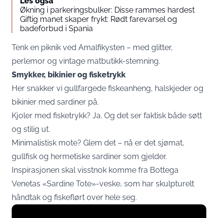
Les også
Økning i parkeringsbulker: Disse rammes hardest
Giftig manet skaper frykt: Rødt farevarsel og
badeforbud i Spania
Tenk en piknik ved Amalfikysten – med glitter,
perlemor og vintage matbutikk-stemning.
Smykker, bikinier og fisketrykk
Her snakker vi gullfargede fiskeanheng, halskjeder og
bikinier med sardiner på.
Kjoler med fisketrykk? Ja. Og det ser faktisk både søtt
og stilig ut.
Minimalistisk mote? Glem det – nå er det sjømat,
gullfisk og hermetiske sardiner som gjelder.
Inspirasjonen skal visstnok komme fra Bottega
Venetas «Sardine Tote»-veske, som har skulpturelt
håndtak og fiskeflørt over hele seg.
Display