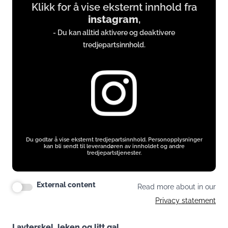
Klikk for å vise eksternt innhold fra
content
instagram
,
from
- Du kan alltid aktivere og deaktivere
instagram.com
tredjepartsinnhold.
Du godtar å vise eksternt tredjepartsinnhold. Personopplysninger
kan bli sendt til leverandøren av innholdet og andre
tredjepartstjenester.
External content
Read more about in our
Privacy statement
Lavterskel, leken og litt gal