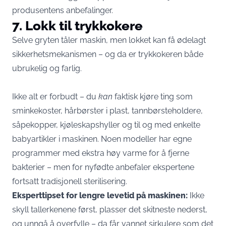
produsentens anbefalinger.
7. Lokk til trykkokere
Selve gryten tåler maskin, men lokket kan få ødelagt
sikkerhetsmekanismen – og da er trykkokeren både
ubrukelig og farlig.
Ikke alt er forbudt – du
kan
faktisk kjøre ting som
sminkekoster, hårbørster i plast, tannbørsteholdere,
såpekopper, kjøleskapshyller og til og med enkelte
babyartikler i maskinen. Noen modeller har egne
programmer med ekstra høy varme for å fjerne
bakterier – men for nyfødte anbefaler ekspertene
fortsatt tradisjonell sterilisering.
Eksperttipset for lengre levetid på maskinen:
Ikke
skyll tallerkenene først, plasser det skitneste nederst,
og unngå å overfylle – da får vannet sirkulere som det