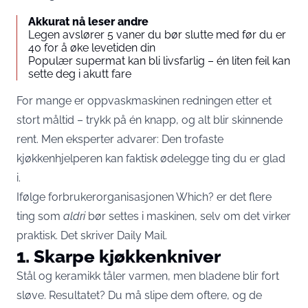
Akkurat nå leser andre
Legen avslører 5 vaner du bør slutte med før du er
40 for å øke levetiden din
Populær supermat kan bli livsfarlig – én liten feil kan
sette deg i akutt fare
For mange er oppvaskmaskinen redningen etter et
stort måltid – trykk på én knapp, og alt blir skinnende
rent. Men eksperter advarer: Den trofaste
kjøkkenhjelperen kan faktisk ødelegge ting du er glad
i.
Ifølge forbrukerorganisasjonen Which? er det flere
ting som
aldri
bør settes i maskinen, selv om det virker
praktisk. Det skriver
Daily Mail.
1. Skarpe kjøkkenkniver
Stål og keramikk tåler varmen, men bladene blir fort
sløve. Resultatet? Du må slipe dem oftere, og de