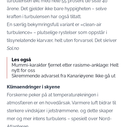
turbulensen økt med hele 55 prosent de siste 40
årene. Det gjelder ikke bare hyppigheten – selve
kraften i turbulensen har også tiltatt.
En særlig bekymringsfull variant er «clean-air
turbulence» – plutselige rystelser som oppstår i
tilsynelatende klarvær, helt uten forvarsel. Det skriver
Sol.no
Les også
Mummi-karakter fjernet etter rasisme-anklage: Helt
nytt for oss
Skremmende advarsel fra Kanariøyene: Ikke gå ut
Klimaendringer i skyene
Forskerne peker på at temperaturøkningen i
atmosfæren er en hovedårsak. Varmere luft bidrar til
sterkere vindskjær i jetstrømmene, og dette skaper
mer og mer intens turbulens – spesielt over Nord-
Atlanteren.