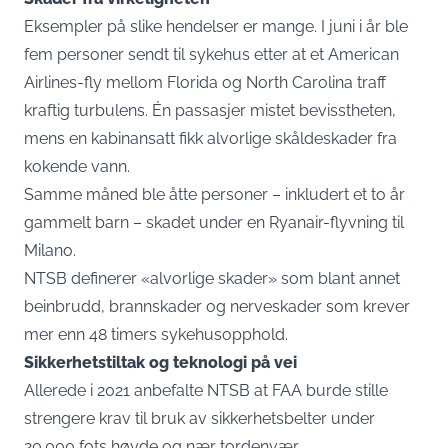
Eksempler på slike hendelser er mange. I juni i år ble
fem personer sendt til sykehus etter at et American
Airlines-fly mellom Florida og North Carolina traff
kraftig turbulens. Én passasjer mistet bevisstheten,
mens en kabinansatt fikk alvorlige skåldeskader fra
kokende vann.
Samme måned ble åtte personer – inkludert et to år
gammelt barn – skadet under en Ryanair-flyvning til
Milano.
NTSB definerer «alvorlige skader» som blant annet
beinbrudd, brannskader og nerveskader som krever
mer enn 48 timers sykehusopphold.
Sikkerhetstiltak og teknologi på vei
Allerede i 2021 anbefalte NTSB at FAA burde stille
strengere krav til bruk av sikkerhetsbelter under
20.000 fots høyde og nær tordenvær.