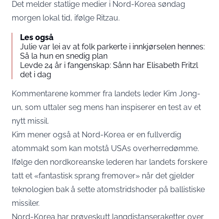
Det melder statlige medier i Nord-Korea søndag
morgen lokal tid, ifølge
Ritzau
.
Les også
Julie var lei av at folk parkerte i innkjørselen hennes:
Så la hun en snedig plan
Levde 24 år i fangenskap: Sånn har Elisabeth Fritzl
det i dag
Kommentarene kommer fra landets leder Kim Jong-
un, som uttaler seg mens han inspiserer en test av et
nytt missil.
Kim mener også at Nord-Korea er en fullverdig
atommakt som kan motstå USAs overherredømme.
Ifølge den nordkoreanske lederen har landets forskere
tatt et «fantastisk sprang fremover» når det gjelder
teknologien bak å sette atomstridshoder på ballistiske
missiler.
Nord-Korea har prøveskutt langdistanseraketter over