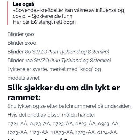
Les også
«Sovende» kreftceller kan våkne av influensa og
covid: – Sjokkerende funn
Her blir E6 stengt i ett døgn
Blinder 900
Blinder 1300
Blinder 80 StVZO
(kun Tyskland og Østerrike)
Blinder 120 StVZO
(kun Tyskland og Østerrike)
Lyktene er svarte, merket med “knog” og
modellnavnet.
Slik sjekker du om din lykt er
rammet:
Snu lykten og se etter batchnummeret på undersiden.
Hvis det er ett av disse, må du handle:
0721-AA, 0423-AA, 0723-AA, 0823-AA, 0923-AA,
1023-AA, 1123-AA, 11A23-AA, 1223-AA, 0124-AA.