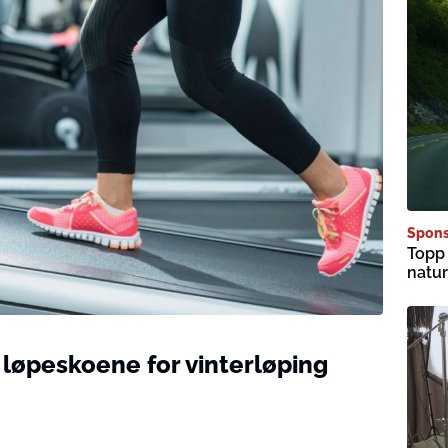
Spons
Topp 
natur
e løpeskoene for vinterløping