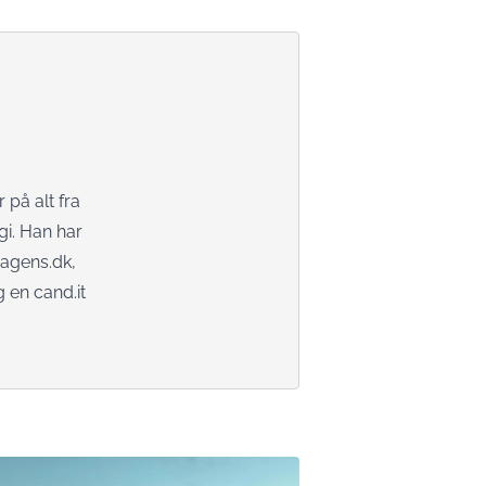
 på alt fra
gi. Han har
dagens.dk,
 en cand.it