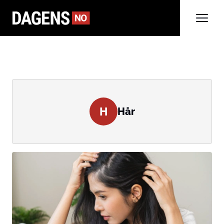
H
Hår