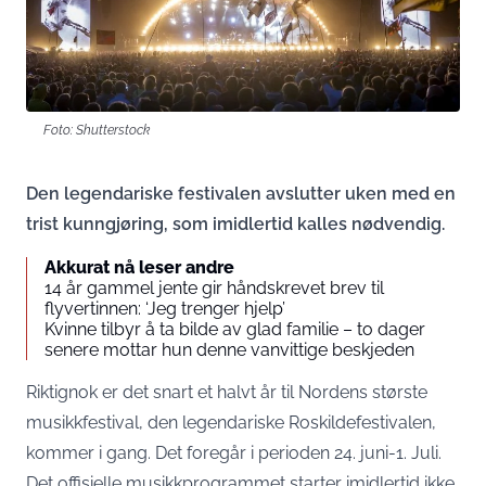
Foto: Shutterstock
Den legendariske festivalen avslutter uken med en
trist kunngjøring, som imidlertid kalles nødvendig.
Akkurat nå leser andre
14 år gammel jente gir håndskrevet brev til
flyvertinnen: ‘Jeg trenger hjelp’
Kvinne tilbyr å ta bilde av glad familie – to dager
senere mottar hun denne vanvittige beskjeden
Riktignok er det snart et halvt år til Nordens største
musikkfestival, den legendariske Roskildefestivalen,
kommer i gang. Det foregår i perioden 24. juni-1. Juli.
Det offisielle musikkprogrammet starter imidlertid ikke