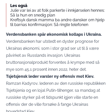
Les også
Julie var lei av at folk parkerte i innkjørselen hennes:
Så la hun en snedig plan
Kreftsyk dansk mamma ba andre dansker om hjelp
til barnas konfirmasjon: Så ringte telefonen
Verdensbanken spår økonomisk kollaps i Ukraina.
Verdensbanken har utstedt en dyster prognose for
Ukrainas økonomi, som i stor grad ser ut til å være
påvirket av Russlands invasjon. Ukrainas
bruttonasjonalprodukt forventes å krympe med så
mye som 45,1 prosent innen 2022, heter det.
Tsjetsjensk leder varsler ny offensiv mot Kiev.
Ramzan Kadyrov, lederen av den russiske republikken
Tsjetsjenia og en lojal Putin-tilhenger, sa mandag at
russiske styrker på et tidspunkt igjen ville starte en
offensiv der de ville forsøke å fange Ukrainas
hovedstad Kiev.