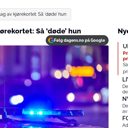
ag av kjørekortet: Så ‘døde’ hun
jørekortet: Så ‘døde’ hun
Nye
Følg dagens.no på Google
U
Pr
pr
Sl
pr
L
De
de
N
De
av
F
Ad