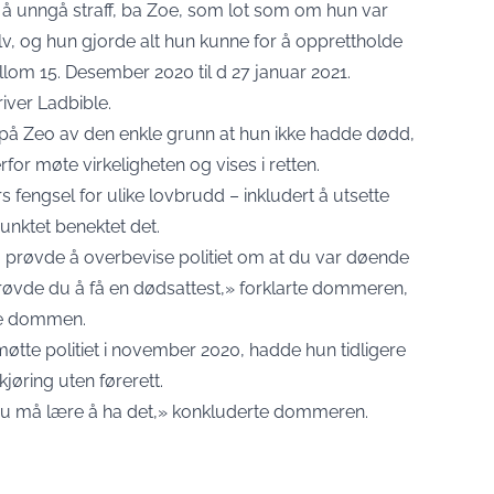
or å unngå straff, ba Zoe, som lot som om hun var
v, og hun gjorde alt hun kunne for å opprettholde
om 15. Desember 2020 til d 27 januar 2021.
river Ladbible
.
t på Zeo av den enkle grunn at hun ikke hadde dødd,
or møte virkeligheten og vises i retten.
s fengsel for ulike lovbrudd – inkludert å utsette
unktet benektet det.
u prøvde å overbevise politiet om at du var døende
røvde du å få en dødsattest,» forklarte dommeren,
rte dommen.
møtte politiet i november 2020, hadde hun tidligere
kjøring uten førerett.
 du må lære å ha det,» konkluderte dommeren.