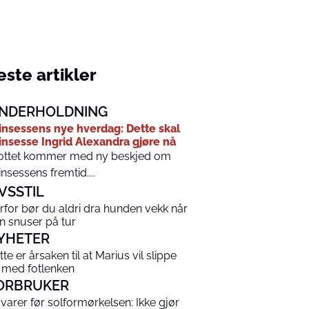
ste artikler
NDERHOLDNING
insessens nye hverdag: Dette skal
insesse Ingrid Alexandra gjøre nå
ottet kommer med ny beskjed om
insessens fremtid....
IVSSTIL
rfor bør du aldri dra hunden vekk når
n snuser på tur
YHETER
tte er årsaken til at Marius vil slippe
 med fotlenken
ORBRUKER
varer før solformørkelsen: Ikke gjør