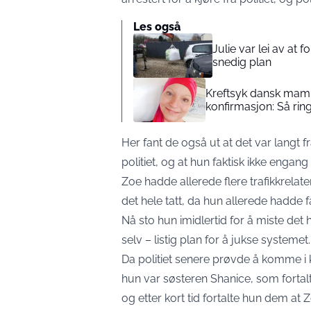
Les også
Julie var lei av at 
snedig plan
Kreftsyk dansk mamm
konfirmasjon: Så rin
Her fant de også ut at det var langt 
politiet, og at hun faktisk ikke engang fi
Zoe hadde allerede flere trafikkrelate
det hele tatt, da hun allerede hadde få
Nå sto hun imidlertid for å miste det h
selv – listig plan for å jukse systemet.
Da politiet senere prøvde å komme 
hun var søsteren Shanice, som fortalte
og etter kort tid fortalte hun dem at 