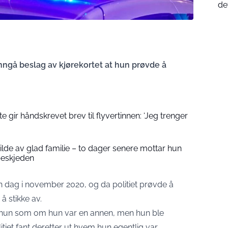
de
nngå beslag av kjørekortet at hun prøvde å
 gir håndskrevet brev til flyvertinnen: ‘Jeg trenger
 bilde av glad familie – to dager senere mottar hun
beskjeden
 dag i november 2020, og da politiet prøvde å
å stikke av.
ot hun som om hun var en annen, men hun ble
olitiet fant deretter ut hvem hun egentlig var.