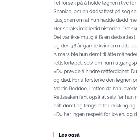
I et forsøk på å holde løgnen i live f
Shanice, om en dødsattest på seg sel
illusjonen om at hun hadde dødd mell
Her sprakk imidlertid historien.
Det sk
Det var ikke mulig å få en dødsattes
og den 38 år gamle kvinnen måtte derf
2. mars ble hun dømt til åtte måneder
rettsforløpet, selv om hun i utgangsp
«Du prøvde å hindre rettferdighet. D
og død. For å forsterke den løgnen p
Martin Beddoe, i retten da han leve
Rettssaken fant også at selv før hun 
blitt dømt og fengslet for drikking og 
«Du har ingen respekt for loven, og
Les også