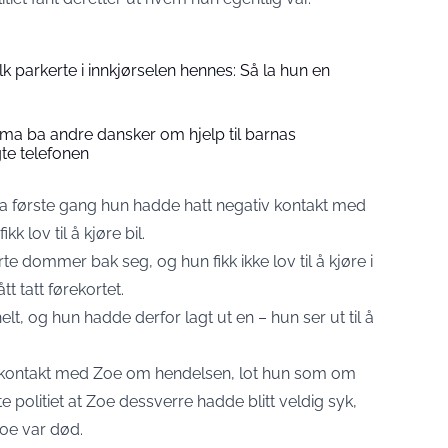
folk parkerte i innkjørselen hennes: Så la hun en
a ba andre dansker om hjelp til barnas
gte telefonen
fra første gang hun hadde hatt negativ kontakt med
kk lov til å kjøre bil.
rte dommer bak seg, og hun fikk ikke lov til å kjøre i
tt tatt førekortet.
elt, og hun hadde derfor lagt ut en – hun ser ut til å
i kontakt med Zoe om hendelsen, lot hun som om
 politiet at Zoe dessverre hadde blitt veldig syk,
Zoe var død.