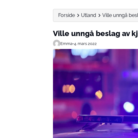
Forside
Utland
Ville unngå besl
Ville unngå beslag av k
Emma
•
4. mars 2022