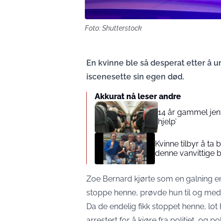
Foto: Shutterstock
En kvinne ble så desperat etter å u
iscenesette sin egen død.
Akkurat nå leser andre
14 år gammel jente
hjelp’
Kvinne tilbyr å ta
denne vanvittige 
Zoe Bernard kjørte som en galning en
stoppe henne, prøvde hun til og med 
Da de endelig fikk stoppet henne, l
arrestert for å kjøre fra politiet, og p