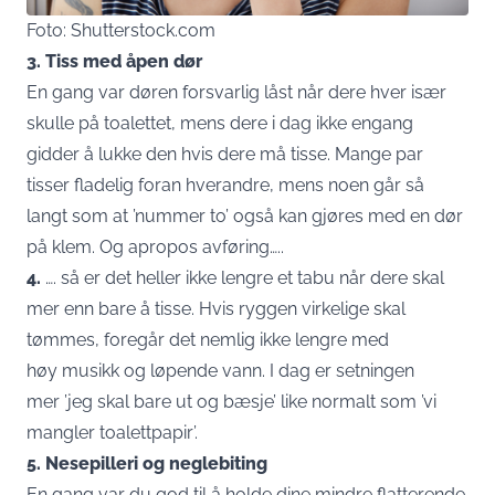
Foto: Shutterstock.com
3. Tiss med åpen dør
En gang var døren forsvarlig låst når dere hver især
skulle på toalettet, mens dere i dag ikke engang
gidder å lukke den hvis dere må tisse. Mange par
tisser fladelig foran hverandre, mens noen går så
langt som at ’nummer to’ også kan gjøres med en dør
på klem. Og apropos avføring…..
4.
…. så er det heller ikke lengre et tabu når dere skal
mer enn bare å tisse. Hvis ryggen virkelige skal
tømmes, foregår det nemlig ikke lengre med
høy musikk og løpende vann. I dag er setningen
mer ’jeg skal bare ut og bæsje’ like normalt som ’vi
mangler toalettpapir’.
5. Nesepilleri og neglebiting
En gang var du god til å holde dine mindre flatterende