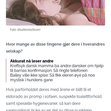
Foto: Shutterstock.com
Hvor mange av disse tingene gjør dere i hverandres
selskap?
Akkurat nå leser andre
Kreftsyk dansk mamma ba andre dansker om hjelp
til barnas konfirmasjon: Så ringte telefonen
Bailey ville ikke spise: Så fikk eieren øye på noe
mystisk i hundens gane
Hvis parforholdet deres med årene er blitt til et
eldorado av promp i sofaen, suspekte toalettforhold
samt spesielle hygienevaner, så kan dere
sannsynligvis huke av en del av disse punktene.